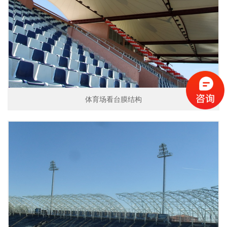
体育场看台膜结构