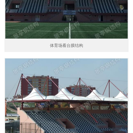
体育场看台膜结构