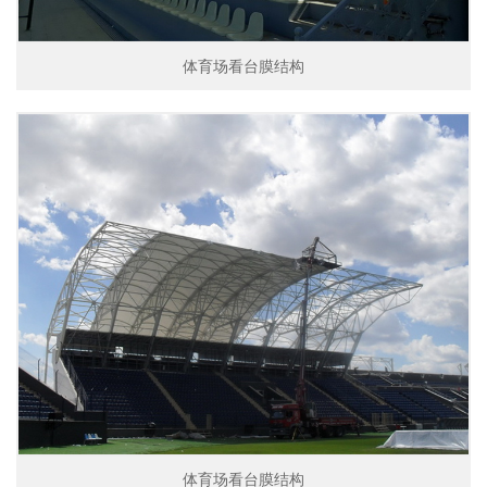
体育场看台膜结构
体育场看台膜结构