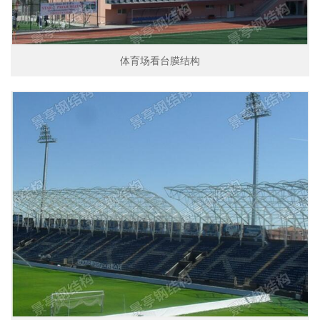
体育场看台膜结构