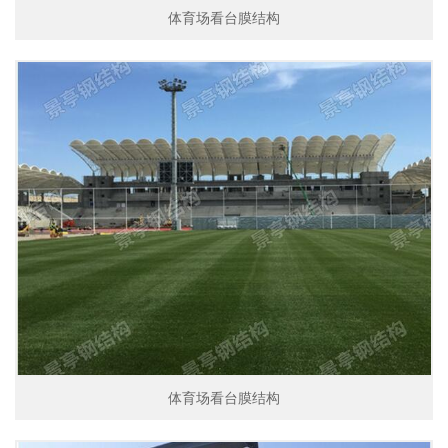
体育场看台膜结构
体育场看台膜结构